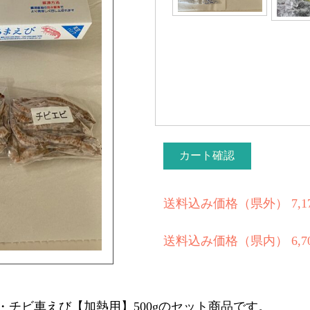
カート確認
送料込み価格（県外）
7,
送料込み価格（県内）
6,
・チビ車えび【加熱用】500gのセット商品です。