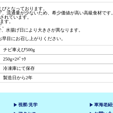
えびとなっております。
ず、流通量が少ないため、希少価値が高い高級食材です
クされています。
ります。
す。
で、水揚げ日により大きさが異なります。
お早目にお召し上がりください。
チビ車えび500g
250g×2ﾊﾟｯｸ
冷凍庫にて保存
製造日から2年
視察/見学
車海老紹