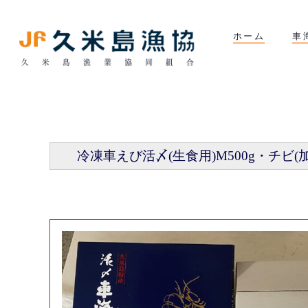
ホーム
車
冷凍車えび活〆(生食用)M500g・チビ(加