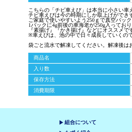
こちらの「チビ車えび」は本当に小さい車
チビ車えびは今の時期にしか取上げができ
ご家庭で使いやすいよう250ｇで真空パッ
1パックに4g前後の車海老が250g入ってお
『素揚げ』『かき揚げ』などにオススメで
※車えびは、池の中で日々成長していくの
袋ごと流水で解凍してください。解凍後は
商品名
入り数
保存方法
消費期限
組合について