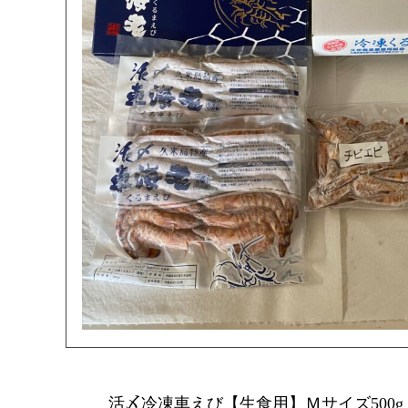
活〆冷凍車えび【生食用】Ｍサイズ500g